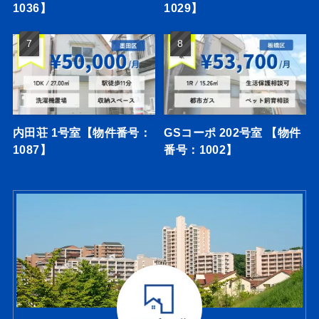
1036】
1029】
内田荘 1号室【物件番号：
GSコーポ 202号室 【物件
1087】
番号：1002】