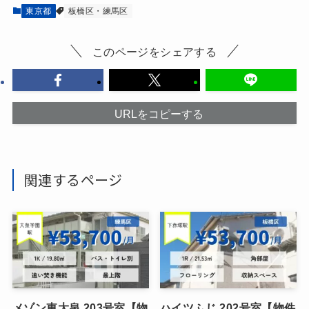
東京都
板橋区・練馬区
このページをシェアする
URLをコピーする
関連するページ
メゾン東大泉 203号室【物
ハイツふじ 202号室【物件