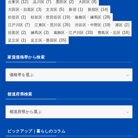
(12)
(7)
(2)
(8)
台東区
品川区
墨田区
大田区
(3)
(5)
(1)
(14)
大田区・目黒区
文京区
新宿
新宿区
(1)
(19)
(28)
杉並区
杉並区・世田谷区
板橋区・練馬区
(7)
(26)
(19)
(2)
江戸川区
江東区・荒川区
渋谷区・中野区
港区
(2)
(2)
(33)
(18)
目黒区
練馬区
葛飾区・江戸川区
豊島区・北区
(1)
(35)
足立区
足立区・墨田区
家賃価格帯から検索
家
賃
価
格
都道府県検索
帯
か
ら
都
検
道
索
府
県
ピックアップ｜暮らしのコラム
検