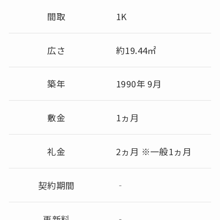
間取
1K
広さ
約19.44㎡
築年
1990年 9月
敷金
1ヵ月
礼金
2ヵ月 ※一般1ヵ月
契約期間
‐
更新料
‐