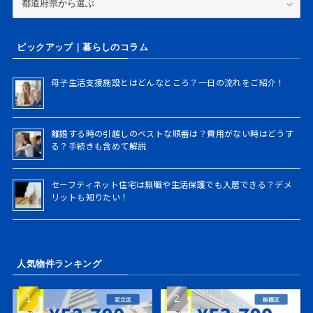
検
道
索
府
県
ピックアップ｜暮らしのコラム
検
索
母子生活支援施設とはどんなところ？一日の流れをご紹介！
離婚する時の引越しのベストな順番は？費用がない時はどうす
る？手続きも含めて解説
セーフティネット住宅は無職や生活保護でも入居できる？デメ
リットも知りたい！
人気物件ランキング