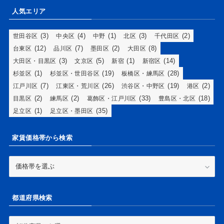
人気エリア
(3)
(4)
(1)
(3)
(2)
世田谷区
中央区
中野
北区
千代田区
(12)
(7)
(2)
(8)
台東区
品川区
墨田区
大田区
(3)
(5)
(1)
(14)
大田区・目黒区
文京区
新宿
新宿区
(1)
(19)
(28)
杉並区
杉並区・世田谷区
板橋区・練馬区
(7)
(26)
(19)
(2)
江戸川区
江東区・荒川区
渋谷区・中野区
港区
(2)
(2)
(33)
(18)
目黒区
練馬区
葛飾区・江戸川区
豊島区・北区
(1)
(35)
足立区
足立区・墨田区
家賃価格帯から検索
家
賃
価
格
都道府県検索
帯
か
ら
都