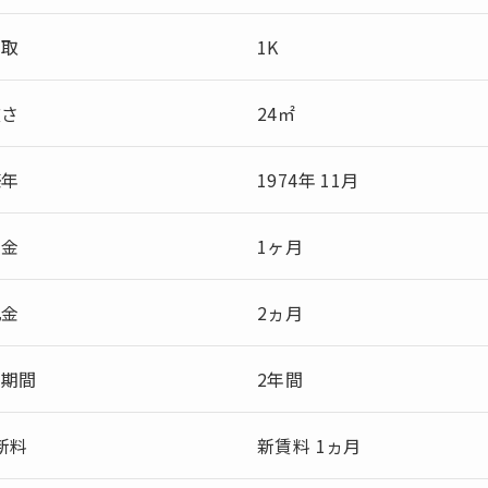
間取
1K
広さ
24㎡
築年
1974年 11月
敷金
1ヶ月
礼金
2ヵ月
約期間
2年間
新料
新賃料 1ヵ月