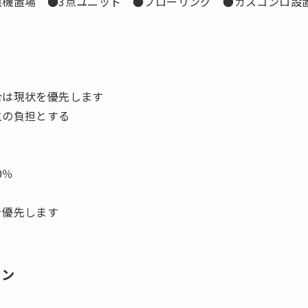
濯機置場 ●3点ユニット ●フローリング ●ガスコンロ設
合は現状を優先します
主の負担とする
0％
を優先します
ョン