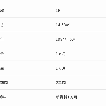
間取
1R
広さ
14.58㎡
築年
1994年 5月
敷金
1ヵ月
礼金
1ヵ月
約期間
2年間
新料
新賃料1ヵ月