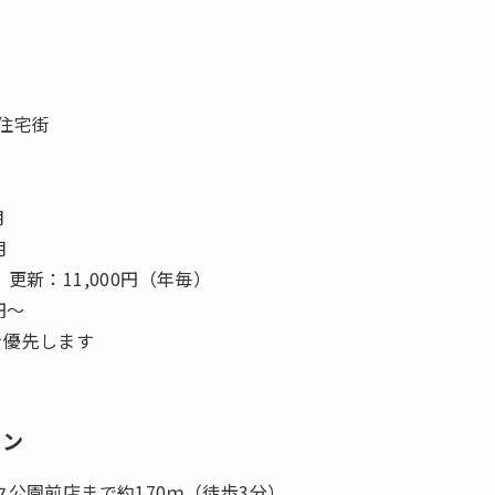
住宅街
/月
月
更新：11,000円（年毎）
円～
を優先します
ョン
ク公園前店まで約170ｍ（徒歩3分）