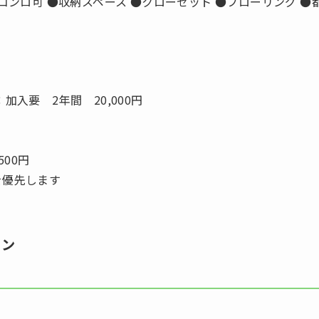
コンロ可 ●収納スペース ●クローゼット ●フローリング ●
加入要 2年間 20,000円
500円
を優先します
ョン