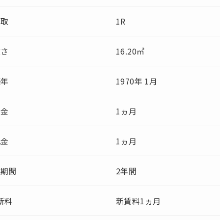
間取
1R
広さ
16.20㎡
築年
1970年 1月
敷金
1ヵ月
礼金
1ヵ月
約期間
2年間
新料
新賃料1ヵ月