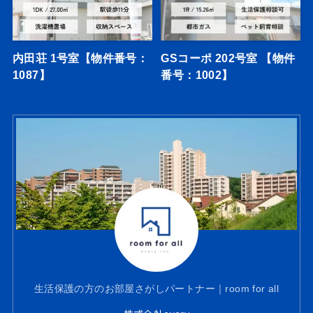
内田荘 1号室【物件番号：
GSコーポ 202号室 【物件
1087】
番号：1002】
生活保護の方のお部屋さがしパートナー｜room for all