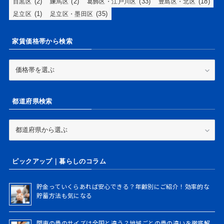
(2)
(2)
(33)
(18)
目黒区
練馬区
葛飾区・江戸川区
豊島区・北区
(1)
(35)
足立区
足立区・墨田区
家賃価格帯から検索
家
賃
価
格
都道府県検索
帯
か
ら
都
検
道
索
府
県
ピックアップ｜暮らしのコラム
検
索
貯金っていくらあれば安心できる？年齢別にご紹介！効率的な
貯蓄方法も気になる
関東の畳のサイズは全国と違う？地域ごとの畳の違いを徹底解