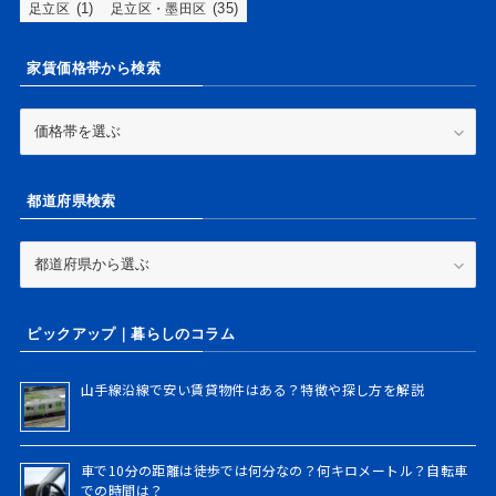
(1)
(35)
足立区
足立区・墨田区
家賃価格帯から検索
家
賃
価
格
都道府県検索
帯
か
ら
都
検
道
索
府
県
ピックアップ｜暮らしのコラム
検
索
山手線沿線で安い賃貸物件はある？特徴や探し方を解説
車で10分の距離は徒歩では何分なの？何キロメートル？自転車
での時間は？