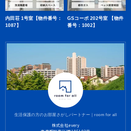
内田荘 1号室【物件番号：
GSコーポ 202号室 【物件
1087】
番号：1002】
生活保護の方のお部屋さがしパートナー｜room for all
株式会社every