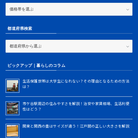
家
賃
価
格
都道府県検索
帯
か
ら
都
検
道
索
府
県
ピックアップ｜暮らしのコラム
検
索
生活保護世帯は大学生になれない？その理由となるための方法
は？
市ケ谷駅周辺の住みやすさを解説！治安や家賃相場、生活利便
性はどう？
関東と関西の畳はサイズが違う！江戸間の正しい大きさを解説