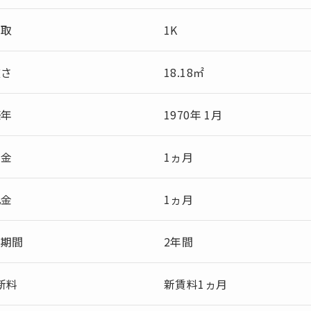
間取
1K
広さ
18.18㎡
築年
1970年 1月
敷金
1ヵ月
礼金
1ヵ月
約期間
2年間
新料
新賃料1ヵ月