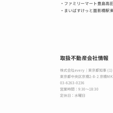
・ファミリーマート豊島高田
・まいばすけっと面影橋駅東
取扱不動産会社情報
株式会社every｜東京都知事 (1) 
東京都中央区京橋2-8-2 京橋M
03-6263-0236
営業時間：9:30～18:30
定休日：水曜日