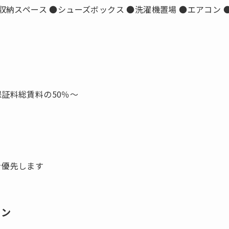
収納スペース ●シューズボックス ●洗濯機置場 ●エアコン 
証料総賃料の50％～
を優先します
ョン