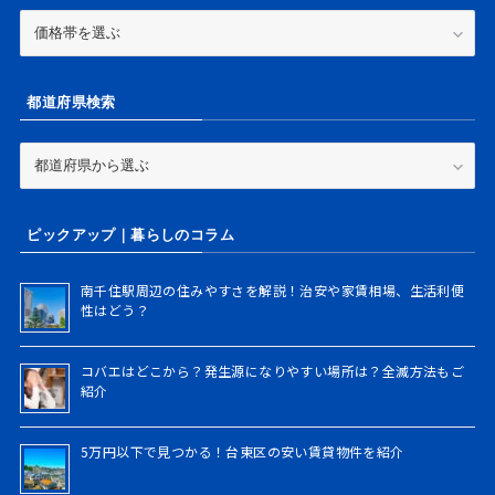
家
賃
価
格
都道府県検索
帯
か
ら
都
検
道
索
府
県
ピックアップ｜暮らしのコラム
検
索
南千住駅周辺の住みやすさを解説！治安や家賃相場、生活利便
性はどう？
コバエはどこから？発生源になりやすい場所は？全滅方法もご
紹介
5万円以下で見つかる！台東区の安い賃貸物件を紹介