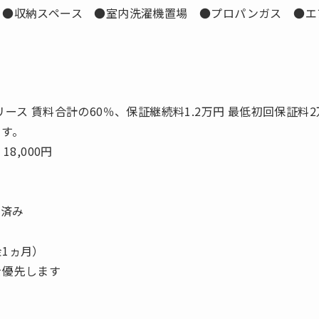
 ●収納スペース ●室内洗濯機置場 ●プロパンガス ●エ
ース 賃料合計の60％、保証継続料1.2万円 最低初回保証料2
ます。
8,000円
ム済み
1ヵ月）
を優先します