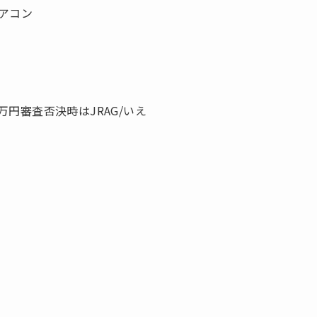
アコン
万円審査否決時はJRAG/いえ