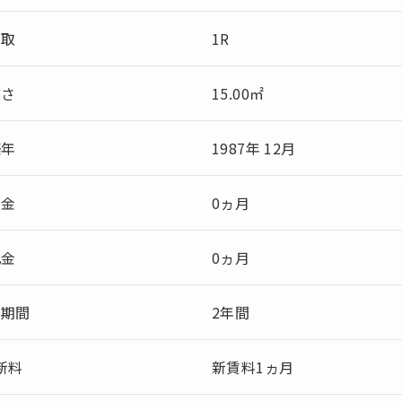
間取
1R
広さ
15.00㎡
築年
1987年 12月
敷金
0ヵ月
礼金
0ヵ月
約期間
2年間
新料
新賃料1ヵ月