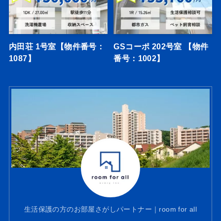
内田荘 1号室【物件番号：
GSコーポ 202号室 【物件
1087】
番号：1002】
生活保護の方のお部屋さがしパートナー｜room for all