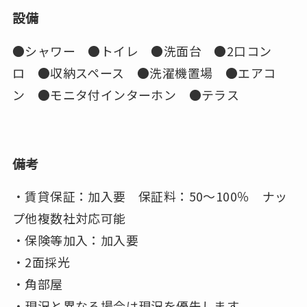
設備
●シャワー ●トイレ ●洗面台 ●2口コン
ロ ●収納スペース ●洗濯機置場 ●エアコ
ン ●モニタ付インターホン ●テラス
備考
・賃貸保証：加入要 保証料：50～100％ ナッ
プ他複数社対応可能
・保険等加入：加入要
・2面採光
・角部屋
・現況と異なる場合は現況を優先します