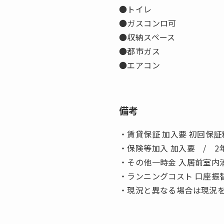
●トイレ
●ガスコンロ可
●収納スペース
●都市ガス
●エアコン
備考
・賃貸保証 加入要 初回保証
・保険等加入 加入要 / 2年
・その他一時金 入居前室内消毒
・ランニングコスト 口座振替
・現況と異なる場合は現況