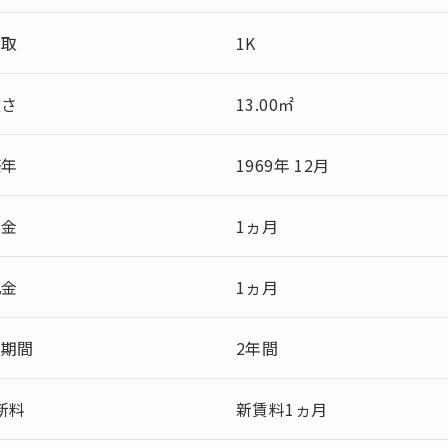
間取
1K
広さ
13.00㎡
築年
1969年 12月
敷金
1ヵ月
礼金
1ヵ月
約期間
2年間
新料
新賃料1ヵ月