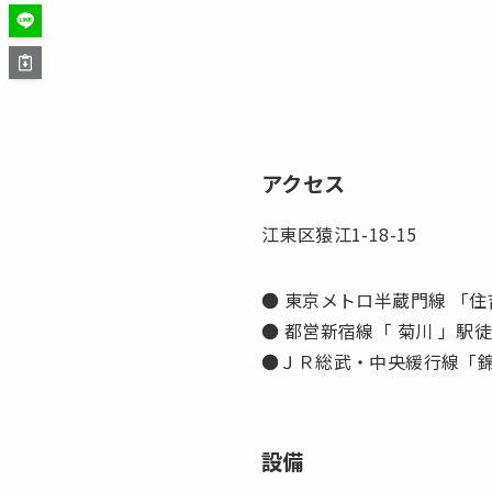
アクセス
江東区猿江1-18-15
● 東京メトロ半蔵門線 「住
● 都営新宿線「 菊川 」駅
●ＪＲ総武・中央緩行線「錦
設備