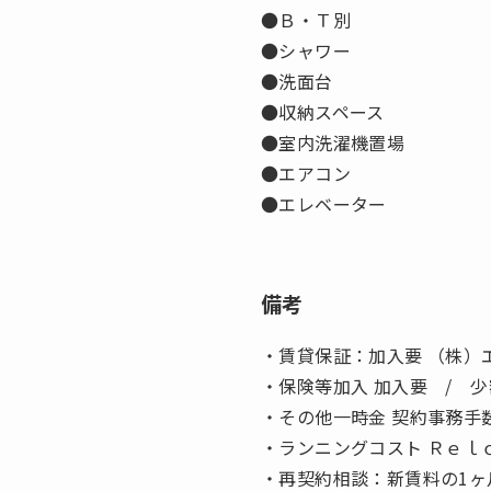
●Ｂ・Ｔ別
●シャワー
●洗面台
●収納スペース
●室内洗濯機置場
●エアコン
●エレベーター
備考
・賃貸保証：加入要 （株）
・保険等加入 加入要 / 少額
・その他一時金 契約事務手数
・ランニングコスト Ｒｅｌｏ
・再契約相談：新賃料の1ヶ