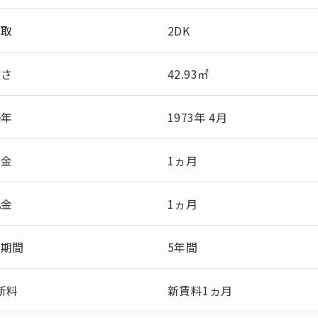
間取
2DK
広さ
42.93㎡
築年
1973年 4月
敷金
1ヵ月
礼金
1ヵ月
約期間
5年間
新料
新賃料1ヵ月