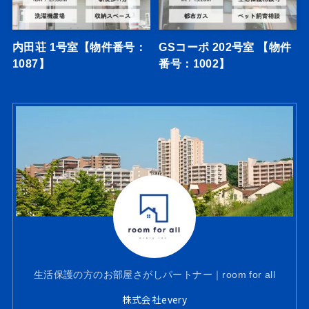
内田荘 1号室【物件番号：
GSコーポ 202号室 【物件
1087】
番号：1002】
生活保護の方のお部屋さがしパートナー｜room for all
株式会社every