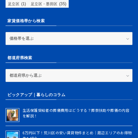
(1)
(35)
足立区
足立区・墨田区
家賃価格帯から検索
家
賃
価
格
都道府県検索
帯
か
ら
都
検
道
索
府
県
ピックアップ｜暮らしのコラム
検
索
生活保護受給者の葬儀費用はどうする？葬祭扶助や葬儀の内容
を解説！
6万円以下！荒川区の安い賃貸物件まとめ｜周辺エリアのお得物