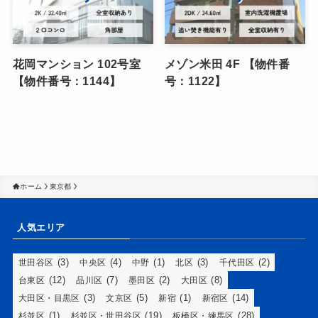
花岡マンション 102号室
メゾン米田 4F 【物件番
【物件番号：1144】
号：1122】
ホーム
東京都
人気エリア
(3)
(4)
(1)
(3)
(2)
世田谷区
中央区
中野
北区
千代田区
(12)
(7)
(2)
(8)
台東区
品川区
墨田区
大田区
(3)
(5)
(1)
(14)
大田区・目黒区
文京区
新宿
新宿区
(1)
(19)
(28)
杉並区
杉並区・世田谷区
板橋区・練馬区