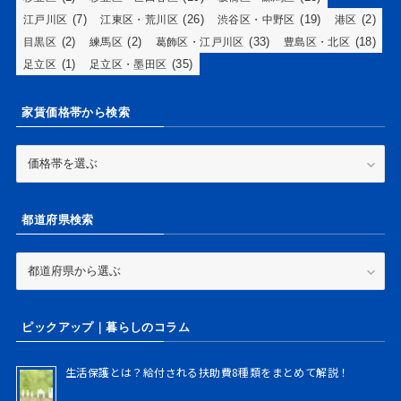
(7)
(26)
(19)
(2)
江戸川区
江東区・荒川区
渋谷区・中野区
港区
(2)
(2)
(33)
(18)
目黒区
練馬区
葛飾区・江戸川区
豊島区・北区
(1)
(35)
足立区
足立区・墨田区
家賃価格帯から検索
家
賃
価
格
都道府県検索
帯
か
ら
都
検
道
索
府
県
ピックアップ｜暮らしのコラム
検
索
生活保護とは？給付される扶助費8種類をまとめて解説！