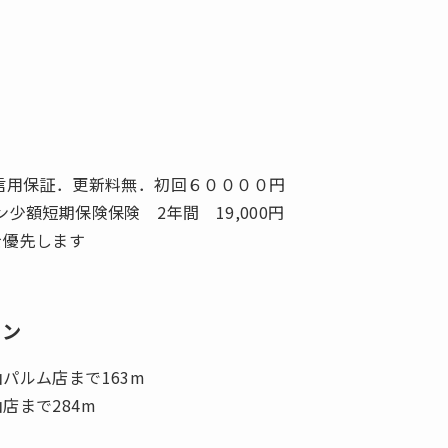
信用保証．更新料無．初回６００００円
少額短期保険保険 2年間 19,000円
を優先します
ョン
パルム店まで163m
店まで284m