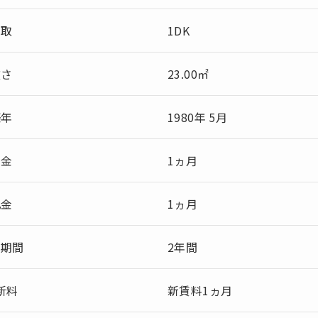
間取
1DK
広さ
23.00㎡
築年
1980年 5月
敷金
1ヵ月
礼金
1ヵ月
約期間
2年間
新料
新賃料1ヵ月