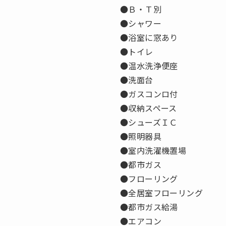
●Ｂ・Ｔ別
●シャワー
●浴室に窓あり
●トイレ
●温水洗浄便座
●洗面台
●ガスコンロ付
●収納スペース
●シューズＩＣ
●照明器具
●室内洗濯機置場
●都市ガス
●フローリング
●全居室フローリング
●都市ガス給湯
●エアコン