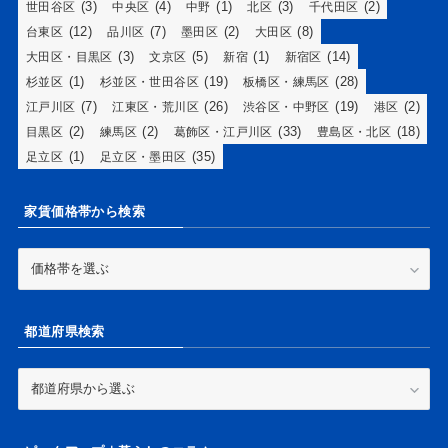
(3)
(4)
(1)
(3)
(2)
世田谷区
中央区
中野
北区
千代田区
(12)
(7)
(2)
(8)
台東区
品川区
墨田区
大田区
(3)
(5)
(1)
(14)
大田区・目黒区
文京区
新宿
新宿区
(1)
(19)
(28)
杉並区
杉並区・世田谷区
板橋区・練馬区
(7)
(26)
(19)
(2)
江戸川区
江東区・荒川区
渋谷区・中野区
港区
(2)
(2)
(33)
(18)
目黒区
練馬区
葛飾区・江戸川区
豊島区・北区
(1)
(35)
足立区
足立区・墨田区
家賃価格帯から検索
家
賃
価
格
都道府県検索
帯
か
ら
都
検
道
索
府
県