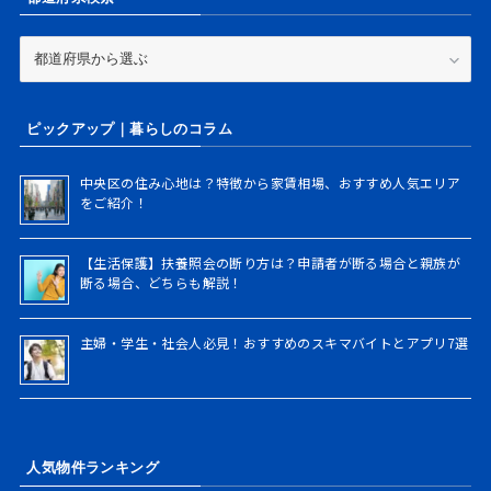
帯
か
ら
都
検
道
索
府
県
ピックアップ｜暮らしのコラム
検
索
中央区の住み心地は？特徴から家賃相場、おすすめ人気エリア
をご紹介！
【生活保護】扶養照会の断り方は？申請者が断る場合と親族が
断る場合、どちらも解説！
主婦・学生・社会人必見！おすすめのスキマバイトとアプリ7選
人気物件ランキング