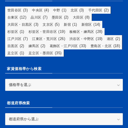
(3)
(4)
(1)
(3)
(2)
世田谷区
中央区
中野
北区
千代田区
(12)
(7)
(2)
(8)
台東区
品川区
墨田区
大田区
(3)
(5)
(1)
(14)
大田区・目黒区
文京区
新宿
新宿区
(1)
(19)
(28)
杉並区
杉並区・世田谷区
板橋区・練馬区
(7)
(26)
(19)
(2)
江戸川区
江東区・荒川区
渋谷区・中野区
港区
(2)
(2)
(33)
(18)
目黒区
練馬区
葛飾区・江戸川区
豊島区・北区
(1)
(35)
足立区
足立区・墨田区
家賃価格帯から検索
家
賃
価
格
都道府県検索
帯
か
ら
都
検
道
索
府