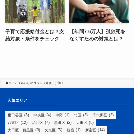
子育て応援給付金とは？支
【年間7.6万人】孤独死を
給対象・条件をチェック
なくすための対策とは？
ホーム
暮らしのコラム
老後・介護
人気エリア
(3)
(4)
(1)
(3)
(2)
世田谷区
中央区
中野
北区
千代田区
(12)
(7)
(2)
(8)
台東区
品川区
墨田区
大田区
(3)
(5)
(1)
(14)
大田区・目黒区
文京区
新宿
新宿区