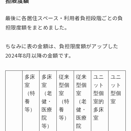
担限度額
最後に各居住スペース・利用者負担段階ごとの負
担限度額をまとめました。
ちなみに表の金額は、負担限度額がアップした
2024年8月以降の金額です。
多床
多床
従来
従来
ユニ
ユニ
室
室
型個
型個
ット
ット
（特
（老
室
室
型個
型個
養
健・
（特
（老
室的
室
等）
医療
養
健・
多床
院
等）
医療
室
等）
院