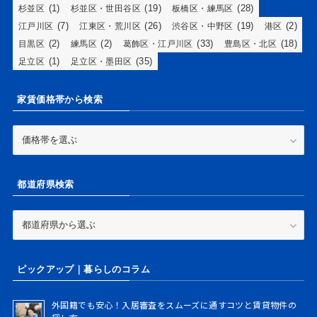
(1)
(19)
(28)
杉並区
杉並区・世田谷区
板橋区・練馬区
(7)
(26)
(19)
(2)
江戸川区
江東区・荒川区
渋谷区・中野区
港区
(2)
(2)
(33)
(18)
目黒区
練馬区
葛飾区・江戸川区
豊島区・北区
(1)
(35)
足立区
足立区・墨田区
家賃価格帯から検索
家
賃
価
格
都道府県検索
帯
か
ら
都
検
道
索
府
県
ピックアップ｜暮らしのコラム
検
索
外国籍でも安心！入居審査をスムーズに通すコツと賃貸物件の