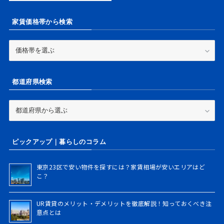
家賃価格帯から検索
家
賃
価
格
都道府県検索
帯
か
ら
都
検
道
索
府
県
ピックアップ｜暮らしのコラム
検
索
東京23区で安い物件を探すには？家賃相場が安いエリアはど
こ？
UR賃貸のメリット・デメリットを徹底解説！知っておくべき注
意点とは