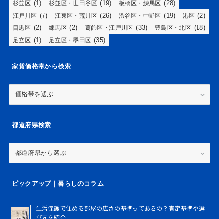
(1)
(19)
(28)
杉並区
杉並区・世田谷区
板橋区・練馬区
(7)
(26)
(19)
(2)
江戸川区
江東区・荒川区
渋谷区・中野区
港区
(2)
(2)
(33)
(18)
目黒区
練馬区
葛飾区・江戸川区
豊島区・北区
(1)
(35)
足立区
足立区・墨田区
家賃価格帯から検索
家
賃
価
格
都道府県検索
帯
か
ら
都
検
道
索
府
県
ピックアップ｜暮らしのコラム
検
索
生活保護で住める部屋の広さの基準ってあるの？査定基準や選
び方を紹介