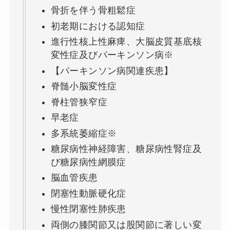
骨折を伴う骨粗鬆症
初老期における認知症
進行性核上性麻痺、大脳皮質基底核
変性症及びパーキンソン病※
【パーキンソン病関連疾患】
脊髄小脳変性症
脊柱管狭窄症
早老症
多系統萎縮症※
糖尿病性神経障害、糖尿病性腎症及
び糖尿病性網膜症
脳血管疾患
閉塞性動脈硬化症
慢性閉塞性肺疾患
両側の膝関節又は股関節に著しい変