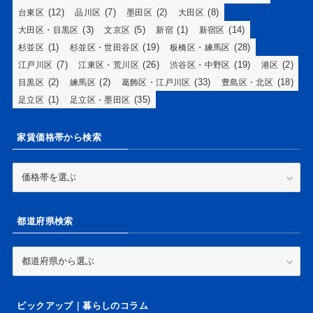
(12)
(7)
(2)
(8)
台東区
品川区
墨田区
大田区
(3)
(5)
(1)
(14)
大田区・目黒区
文京区
新宿
新宿区
(1)
(19)
(28)
杉並区
杉並区・世田谷区
板橋区・練馬区
(7)
(26)
(19)
(2)
江戸川区
江東区・荒川区
渋谷区・中野区
港区
(2)
(2)
(33)
(18)
目黒区
練馬区
葛飾区・江戸川区
豊島区・北区
(1)
(35)
足立区
足立区・墨田区
家賃価格帯から検索
家
賃
価
格
都道府県検索
帯
か
ら
都
検
道
索
府
県
ピックアップ｜暮らしのコラム
検