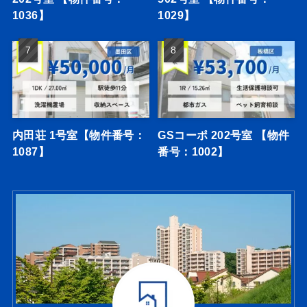
1036】
1029】
内田荘 1号室【物件番号：
GSコーポ 202号室 【物件
1087】
番号：1002】