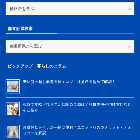
家
賃
価
格
都道府県検索
帯
か
ら
都
検
道
索
府
県
ピックアップ｜暮らしのコラム
検
索
安い引っ越し業者を探すコツ！注意点を含めて解説！
東京で支給される生活保護の金額は？計算方法や申請窓口など
をご紹介！
お風呂とトイレが一緒は便利？ユニットバスのメリット・デメ
リットを解説