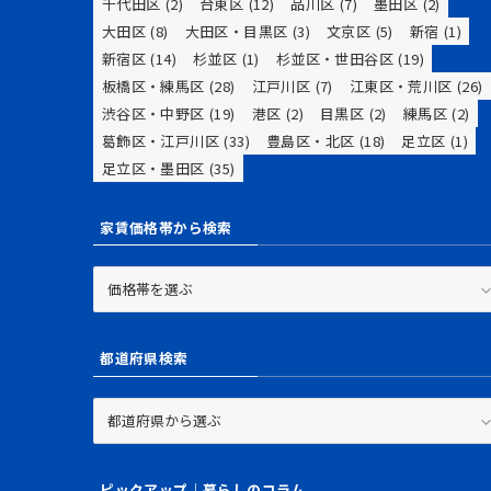
千代田区
(2)
台東区
(12)
品川区
(7)
墨田区
(2)
大田区
(8)
大田区・目黒区
(3)
文京区
(5)
新宿
(1)
新宿区
(14)
杉並区
(1)
杉並区・世田谷区
(19)
板橋区・練馬区
(28)
江戸川区
(7)
江東区・荒川区
(26)
渋谷区・中野区
(19)
港区
(2)
目黒区
(2)
練馬区
(2)
葛飾区・江戸川区
(33)
豊島区・北区
(18)
足立区
(1)
足立区・墨田区
(35)
家賃価格帯から検索
家
賃
価
格
都道府県検索
帯
か
都
ら
道
検
府
索
県
ピックアップ｜暮らしのコラム